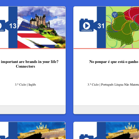
important are brands in your life?
No poupar é que está o ganho
Connectors
3.º Ciclo | Inglês
3.º Ciclo | Português Língua Não Matern