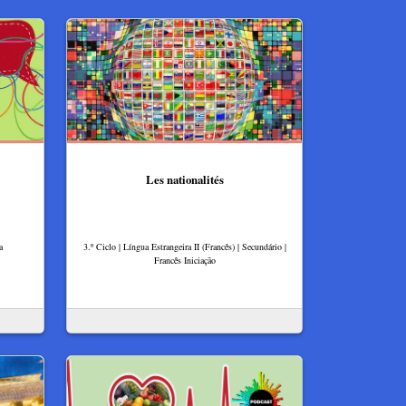
Les nationalités
a
3.º Ciclo | Língua Estrangeira II (Francês) | Secundário |
Francês Iniciação