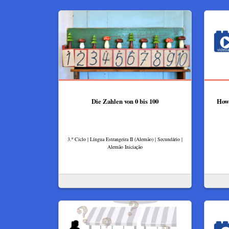
Die Zahlen von 0 bis 100
How 
3.º Ciclo | Língua Estrangeira II (Alemão) | Secundário |
Alemão Iniciação