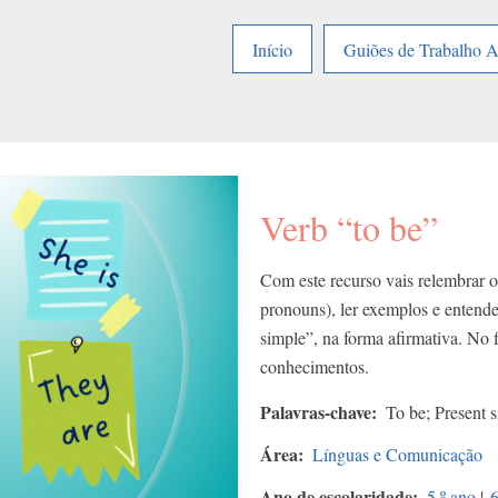
Início
Guiões de Trabalho 
Verb “to be”
Com este recurso vais relembrar o
pronouns), ler exemplos e entende
simple”, na forma afirmativa. No fi
conhecimentos.
Palavras-chave
To be; Present 
Área
Línguas e Comunicação
Ano de escolaridade
5.º ano
|
6