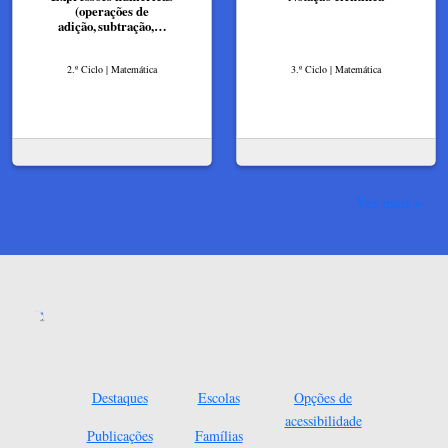
(operações de
adição, subtração,…
2.º Ciclo | Matemática
3.º Ciclo | Matemática
Ver mais
Destaques
Escolas
Opções de
acessibilidade
Publicações
Famílias