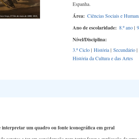
Espanha.
Área
Ciências Sociais e Human
Ano de escolaridade
8.º ano
|
9
Nível/Disciplina
3.º Ciclo
|
História
|
Secundário
|
História da Cultura e das Artes
 interpretar um quadro ou fonte iconográfica em geral
de aspetos a ter em consideração para tentar fazer a explicação de uma o