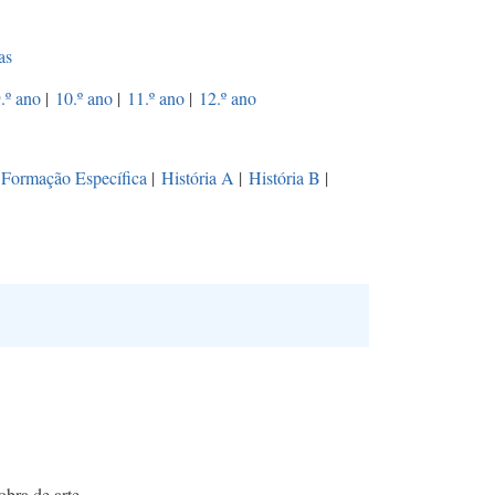
as
.º ano
|
10.º ano
|
11.º ano
|
12.º ano
Formação Específica
|
História A
|
História B
|
bra de arte.​