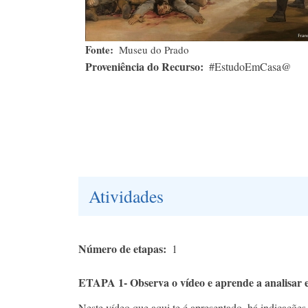
Fonte
Museu do Prado
Proveniência do Recurso
#EstudoEmCasa@
Atividades
Número de etapas
1
ETAPA 1- Observa o vídeo e aprende a analisar e
Neste vídeo que aqui te é apresentado, há indicações 