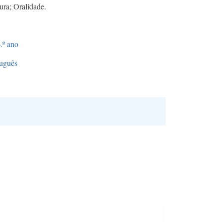
tura; Oralidade.
.º ano
uguês