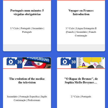
Português num minuto: 5
Voyager en France:
vírgulas obrigatórias
Introduction
3.º Ciclo | Português | Secundário |
3.º Ciclo | Língua Estrangeira II
Português
(Francês) | Secundário | Francês
Continuação
The evolution of the media:
"O Rapaz de Bronze", de
the television
Sophia Mello Breyner…
Secundário | Formação Específica | Inglês
2.º Ciclo | Português
Continuação | Profissionais