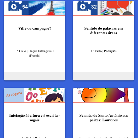
Ville ou campagne?
Sentido de palavras em
diferentes áreas
3.º Ciclo | Língua Estrangeira II
1.º Ciclo | Português
(Francês)
Iniciação à leitura e à escrita -
Sermão de Santo António aos
vogais
peixes: Louvores
1.º Ciclo | Português
Secundário | Português | Profissionais |