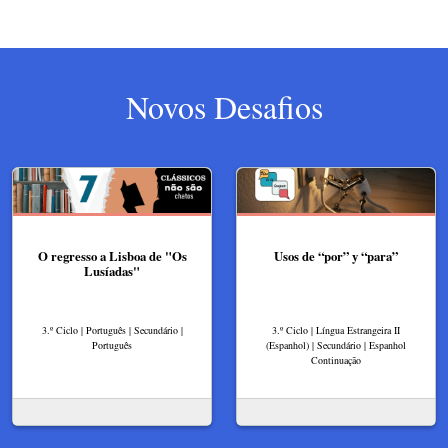
Novos Desafios
O regresso a Lisboa de "Os
Usos de “por” y “para”
Lusíadas"
3.º Ciclo | Português | Secundário |
3.º Ciclo | Língua Estrangeira II
Português
(Espanhol) | Secundário | Espanhol
Continuação