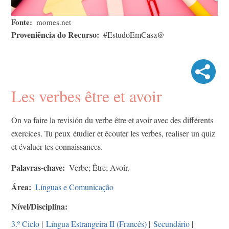
Fonte
momes.net
Proveniência do Recurso
#EstudoEmCasa@
Les verbes être et avoir
On
va faire la revisión du
verbe
être
et
avoir
avec
des
différents
exercices
. Tu
peux
étudier
et
écouter
les
verbes
,
realiser
un quiz
et
évaluer
tes
connaissances
.
Palavras-chave
Verbe; Être; Avoir.
Área
Línguas e Comunicação
Nível/Disciplina
3.º Ciclo
|
Língua Estrangeira II (Francês)
|
Secundário
|