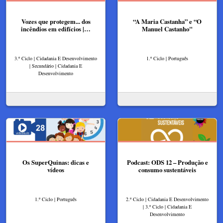
Vozes que protegem... dos
“A Maria Castanha” e “O
incêndios em edifícios |…
Manuel Castanho"
3.º Ciclo | Cidadania E Desenvolvimento
1.º Ciclo | Português
| Secundário | Cidadania E
Desenvolvimento
Os SuperQuinas: dicas e
Podcast: ODS 12 – Produção e
vídeos
consumo sustentáveis
1.º Ciclo | Português
2.º Ciclo | Cidadania E Desenvolvimento
| 3.º Ciclo | Cidadania E
Desenvolvimento