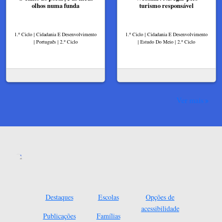
olhos numa funda
turismo responsável
1.º Ciclo | Cidadania E Desenvolvimento
1.º Ciclo | Cidadania E Desenvolvimento
| Português | 2.º Ciclo
| Estudo Do Meio | 2.º Ciclo
Ver mais
Destaques
Escolas
Opções de
acessibilidade
Publicações
Famílias