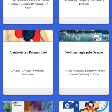
| História E Geografia De Portugal | 3.º
Português
Ciclo
A entrevista a Pompeu José
Webinar: Agir pelo Oceano
2.º Ciclo | 3.º Ciclo | Secundário |
1.º Ciclo | Cidadania E Desenvolvimento
Profissionais
| Estudo Do Meio | 2.º Ciclo