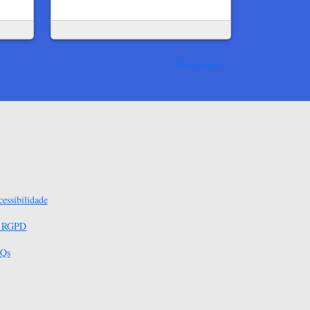
Ver mais
essibilidade
s RGPD
Qs