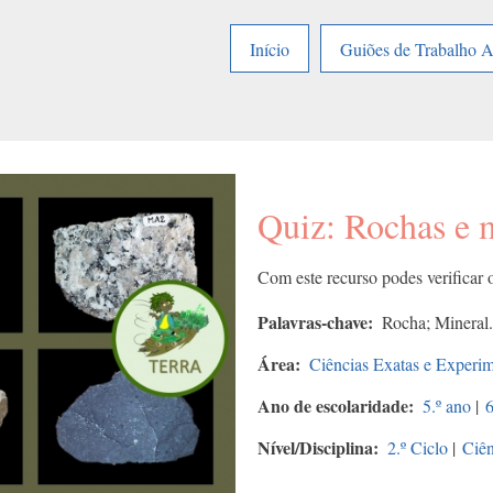
Início
Guiões de Trabalho 
Quiz: Rochas e 
Com este recurso podes verificar 
Palavras-chave
Rocha; Mineral.
Área
Ciências Exatas e Experim
Ano de escolaridade
5.º ano
|
6
Nível/Disciplina
2.º Ciclo
|
Ciên