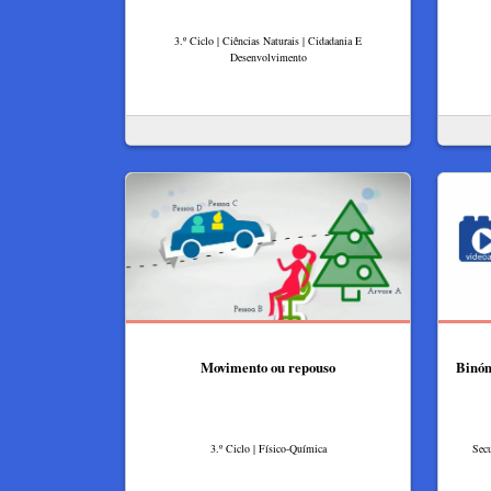
3.º Ciclo | Ciências Naturais | Cidadania E
Desenvolvimento
Movimento ou repouso
Binóm
3.º Ciclo | Físico-Química
Secu