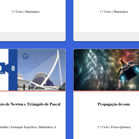
3.º Ciclo | Matemática
1.º Ciclo | Matemática
io de Newton e Triângulo de Pascal
Propagação do som
ndário | Formação Específica | Matemática A
3.º Ciclo | Físico-Química