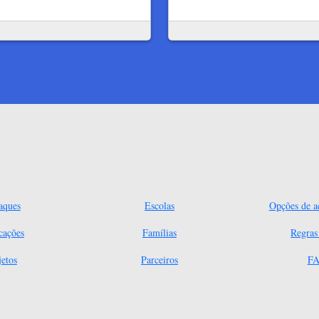
aques
Escolas
Opções de ac
cações
Famílias
Regra
jetos
Parceiros
FA