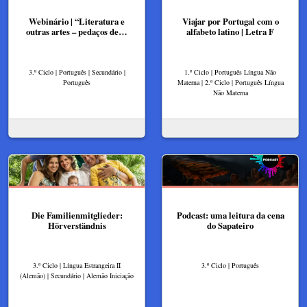
Webinário | “Literatura e
Viajar por Portugal com o
outras artes – pedaços de…
alfabeto latino | Letra F
3.º Ciclo | Português | Secundário |
1.º Ciclo | Português Língua Não
Português
Materna | 2.º Ciclo | Português Língua
Não Materna
Die Familienmitglieder:
Podcast: uma leitura da cena
Hörverständnis
do Sapateiro
3.º Ciclo | Língua Estrangeira II
3.º Ciclo | Português
(Alemão) | Secundário | Alemão Iniciação