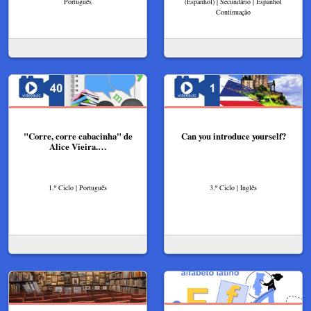
Português
(Espanhol) | Secundário | Espanhol
Continuação
"Corre, corre cabacinha" de
Can you introduce yourself?
Alice Vieira.…
1.º Ciclo | Português
3.º Ciclo | Inglês