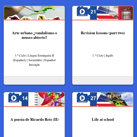
Arte urbano ¿vandalismo o
Revision lessons (part two)
museo abierto?
3.º Ciclo | Língua Estrangeira II
1.º Ciclo | Inglês
(Espanhol) | Secundário | Espanhol
Iniciação
A poesia de Ricardo Reis (II)
Life at school