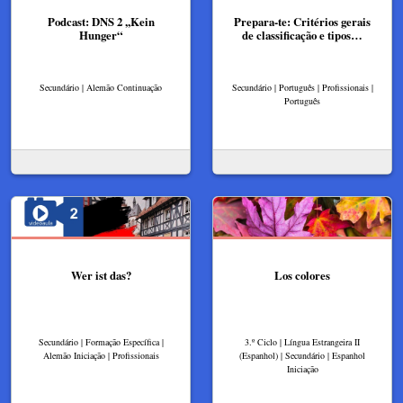
Podcast: DNS 2 ,,Kein
Prepara-te: Critérios gerais
Hunger“
de classificação e tipos…
Secundário | Alemão Continuação
Secundário | Português | Profissionais |
Português
Wer ist das?
Los colores
Secundário | Formação Específica |
3.º Ciclo | Língua Estrangeira II
Alemão Iniciação | Profissionais
(Espanhol) | Secundário | Espanhol
Iniciação