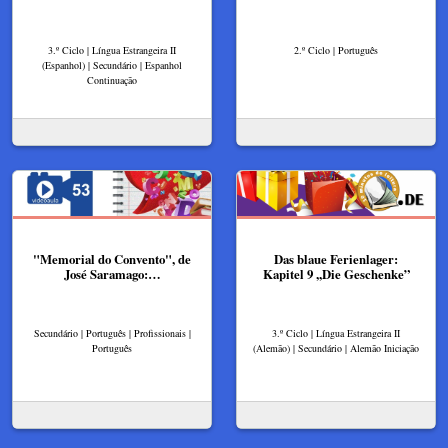
3.º Ciclo | Língua Estrangeira II
2.º Ciclo | Português
(Espanhol) | Secundário | Espanhol
Continuação
"Memorial do Convento", de
Das blaue Ferienlager:
José Saramago:…
Kapitel 9 ,,Die Geschenke”
Secundário | Português | Profissionais |
3.º Ciclo | Língua Estrangeira II
Português
(Alemão) | Secundário | Alemão Iniciação