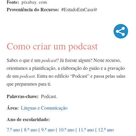
Fonte
pixabay. com
Proveniência do Recurso
#EstudoEmCasa@
Como criar um podcast
Sabes o que é um
podcast
? Já fizeste algum? Neste recurso,
orientamos a planificação, a elaboração do guião e a gravação
de um
podcast
. Entra no edifício “Podcast” e passa pelas salas
que preparamos para ti.
Palavras-chave
Podcast.
Área
Línguas e Comunicação
Ano de escolaridade
7.º ano
|
8.º ano
|
9.º ano
|
10.º ano
|
11.º ano
|
12.º ano