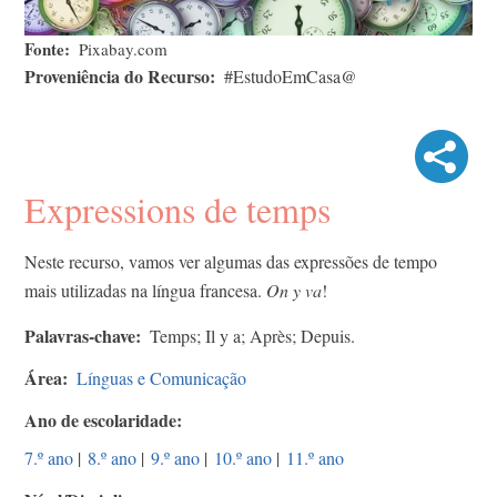
Fonte
Pixabay.com
Proveniência do Recurso
#EstudoEmCasa@
Expressions de temps
Neste recurso, vamos ver algumas das expressões de tempo
mais utilizadas na língua francesa.
On y va
!
Palavras-chave
Temps; Il y a; Après; Depuis.
Área
Línguas e Comunicação
Ano de escolaridade
7.º ano
|
8.º ano
|
9.º ano
|
10.º ano
|
11.º ano