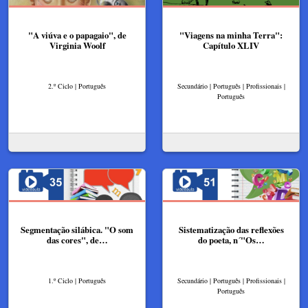
"A viúva e o papagaio", de
"Viagens na minha Terra":
Virginia Woolf
Capítulo XLIV
2.º Ciclo | Português
Secundário | Português | Profissionais |
Português
Segmentação silábica. "O som
Sistematização das reflexões
das cores", de…
do poeta, n´"Os…
1.º Ciclo | Português
Secundário | Português | Profissionais |
Português