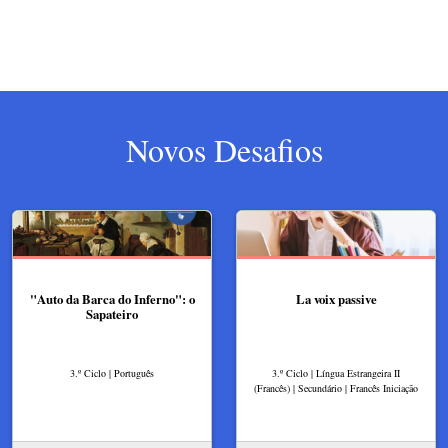
Novos Desafios
"Auto da Barca do Inferno": o
La voix passive
Sapateiro
3.º Ciclo | Português
3.º Ciclo | Língua Estrangeira II
(Francês) | Secundário | Francês Iniciação