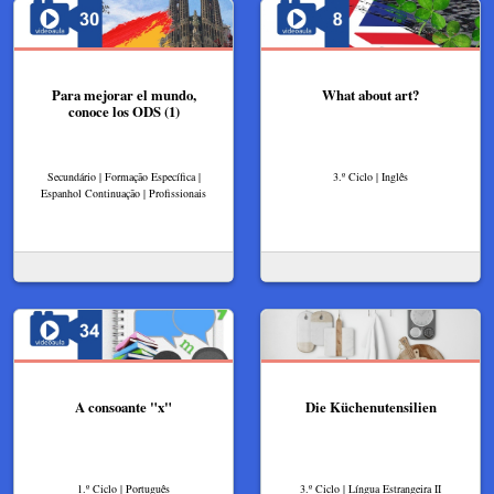
Para mejorar el mundo,
What about art?
conoce los ODS (1)
Secundário | Formação Específica |
3.º Ciclo | Inglês
Espanhol Continuação | Profissionais
A consoante "x"
Die Küchenutensilien
1.º Ciclo | Português
3.º Ciclo | Língua Estrangeira II