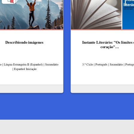
Describiendo imágenes
Instante Literário: "Os limites 
coração"…
lo | Língua Estrangeira II (Espanhol) | Secundário
3.º Ciclo | Português | Secundário | Portug
| Espanhol Iniciação