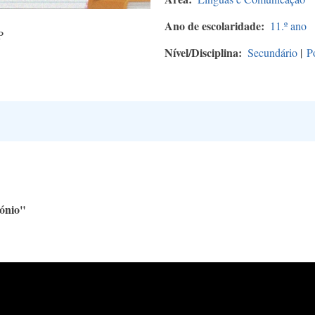
Ano de escolaridade
11.º ano
P
Nível/Disciplina
Secundário
|
P
ónio"