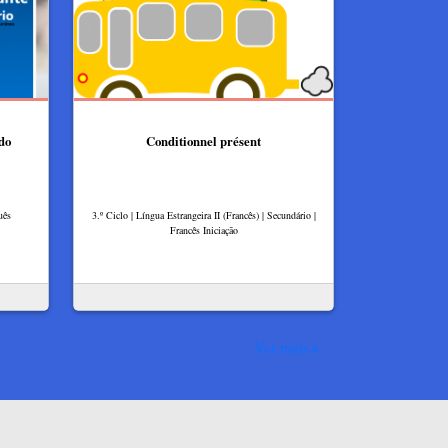
do
Conditionnel présent
uês
3.º Ciclo | Língua Estrangeira II (Francês) | Secundário |
Francês Iniciação
Ver mais