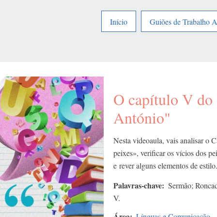
Início
Guiões de Trabalho 
O capítulo V do
António"
Nesta videoaula, vais analisar o
peixes», verificar os vícios dos p
e rever alguns elementos de estilo
Palavras-chave
Sermão; Roncado
V.
Área
Línguas e Comunicação