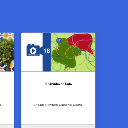
O vizinho do lado
ol
3.º Ciclo | Português Língua Não Materna