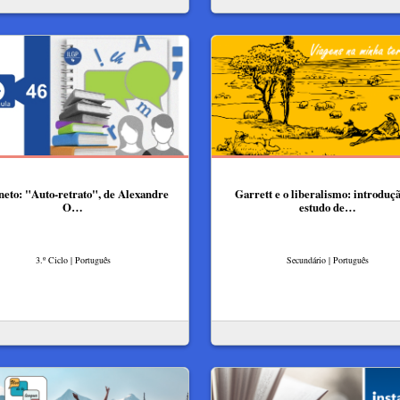
neto: "Auto-retrato", de Alexandre
Garrett e o liberalismo: introduç
O…
estudo de…
3.º Ciclo | Português
Secundário | Português