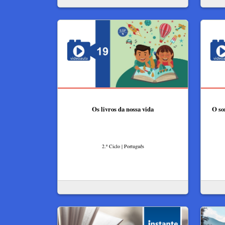
Os livros da nossa vida
O so
2.º Ciclo | Português