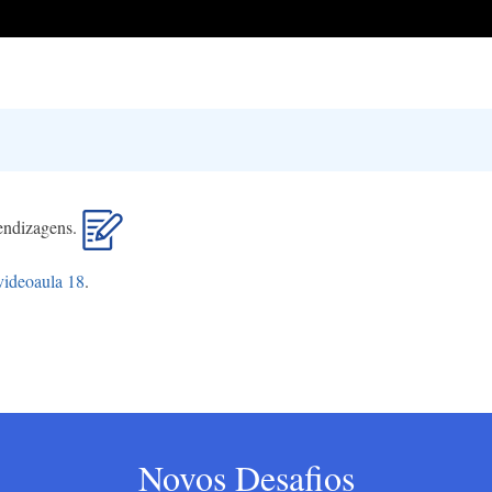
rendizagens.
videoaula 18
.
Novos Desafios