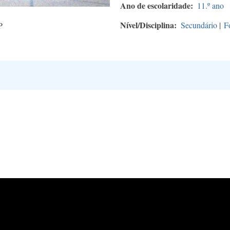
Ano de escolaridade
11.º ano
Nível/Disciplina
Secundário
|
F
P