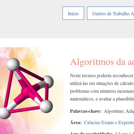
Início
Guiões de Trabalho 
Algoritmos da ad
Neste recurso poderás reconhecer
utilizá-las em situações de cálculo
problemas com números racionais 
matemáticos, e avaliar a plausibil
Palavras-chave
Algoritmo; Adiç
Área
Ciências Exatas e Experim
Ano de escolaridade
3.º ano
|
4