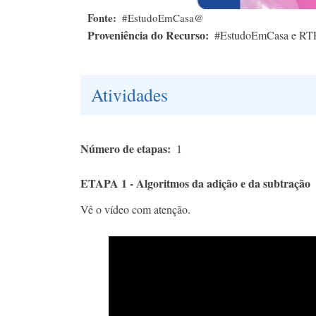
Fonte
#EstudoEmCasa@
Proveniência do Recurso
#EstudoEmCasa e RT
Atividades
Número de etapas
1
ETAPA 1 - Algoritmos da adição e da subtração
Vê o vídeo com atenção.