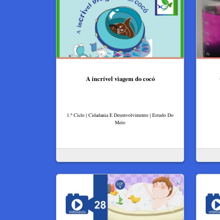
A incrível viagem do cocó
1.º Ciclo | Cidadania E Desenvolvimento | Estudo Do
Meio