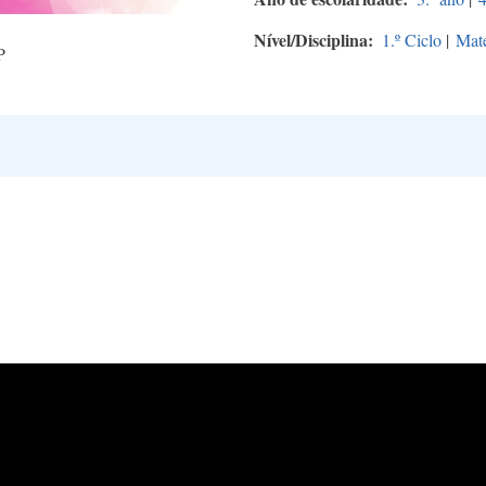
Nível/Disciplina
1.º Ciclo
|
Mat
P