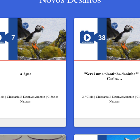
A água
"Serei uma plantinha daninha?",
Carlos…
iclo | Cidadania E Desenvolvimento | Ciências
2.º Ciclo | Cidadania E Desenvolvimento | Ci
Naturais
Naturais