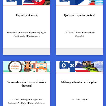
Equality at work
Qu´est-ce que tu portes?
Secundário | Formação Específica | Inglês
3.º Ciclo | Língua Estrangeira II
Continuação | Profissionais
(Francês)
Vamos descobrir… as divisões
Making school a better place
da casa!
1.º Ciclo | Português Língua Não
3.º Ciclo | Inglês
Materna | 2.º Ciclo | Português Língua