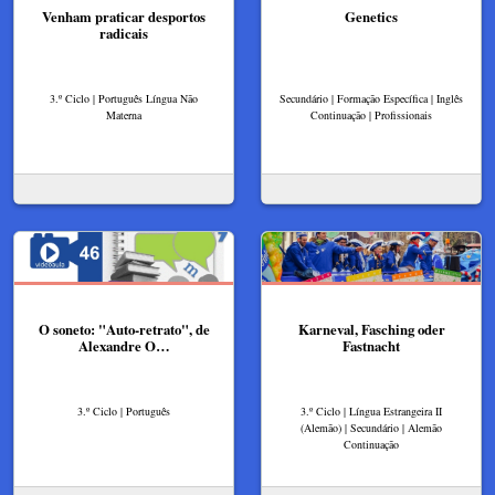
Venham praticar desportos
Genetics
radicais
3.º Ciclo | Português Língua Não
Secundário | Formação Específica | Inglês
Materna
Continuação | Profissionais
O soneto: "Auto-retrato", de
Karneval, Fasching oder
Alexandre O…
Fastnacht
3.º Ciclo | Português
3.º Ciclo | Língua Estrangeira II
(Alemão) | Secundário | Alemão
Continuação