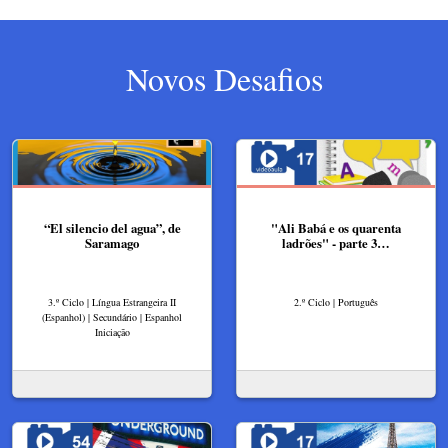
Novos Desafios
“El silencio del agua”, de
"Ali Babá e os quarenta
Saramago
ladrões" - parte 3…
3.º Ciclo | Língua Estrangeira II
2.º Ciclo | Português
(Espanhol) | Secundário | Espanhol
Iniciação