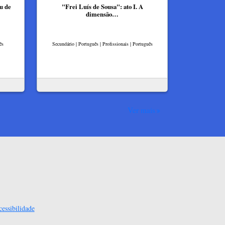
u de
"Frei Luís de Sousa": ato I. A
dimensão…
ês
Secundário | Português | Profissionais | Português
Ver mais
essibilidade