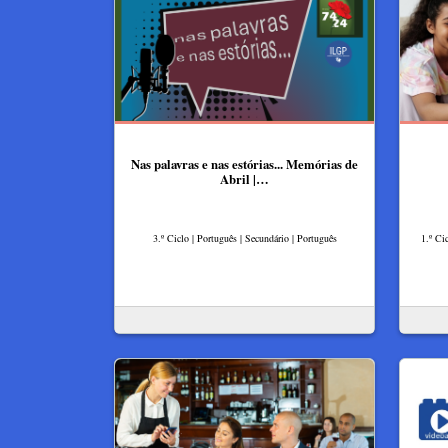
Nas palavras e nas estórias... Memórias de
Abril |…
3.º Ciclo | Português | Secundário | Português
1.º Ci