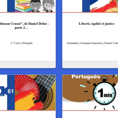
binson Crusoé", de Daniel Defoe -
Liberté, égalité et justice
parte 2…
2.º Ciclo | Português
Secundário | Formação Específica | Francês Con