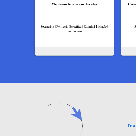
Me divierte conocer hoteles
Cuan
Secundário | Formação Específica | Espanhol Iniciação |
3
Profissionais
Dest