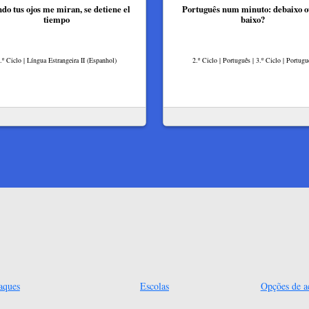
do tus ojos me miran, se detiene el
Português num minuto: debaixo o
tiempo
baixo?
.º Ciclo | Língua Estrangeira II (Espanhol)
2.º Ciclo | Português | 3.º Ciclo | Portugu
aques
Escolas
Opções de ac