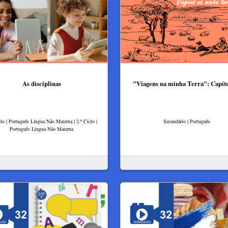
As disciplinas
"Viagens na minha Terra": Capít
clo | Português Língua Não Materna | 2.º Ciclo |
Secundário | Português
Português Língua Não Materna