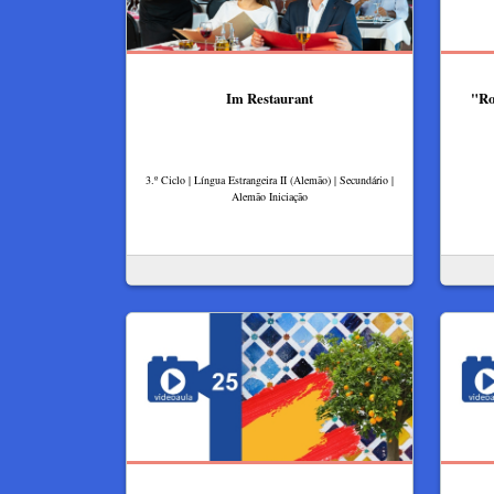
Im Restaurant
"Ro
3.º Ciclo | Língua Estrangeira II (Alemão) | Secundário |
Alemão Iniciação