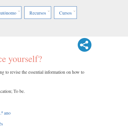
Autónomo
Recursos
Cursos
e yourself?
ng to revise the essential information on how to
ication; To be.
.º ano
ês