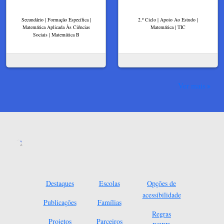
Secundário | Formação Específica |
2.º Ciclo | Apoio Ao Estudo |
Matemática Aplicada Às Ciências
Matemática | TIC
Sociais | Matemática B
Ver mais
Destaques
Escolas
Opções de
acessibilidade
Publicações
Famílias
Regras
Projetos
Parceiros