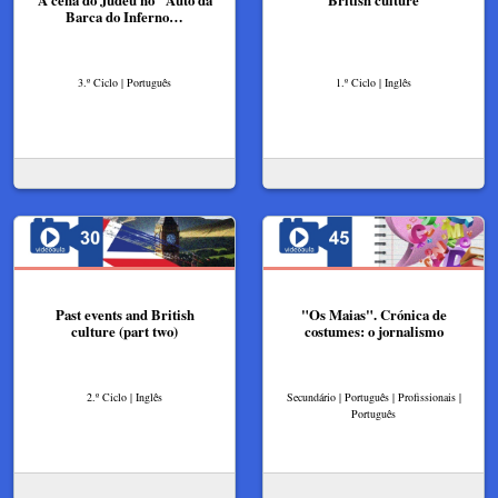
A cena do Judeu no "Auto da
British culture
Barca do Inferno…
3.º Ciclo | Português
1.º Ciclo | Inglês
Past events and British
"Os Maias". Crónica de
culture (part two)
costumes: o jornalismo
2.º Ciclo | Inglês
Secundário | Português | Profissionais |
Português