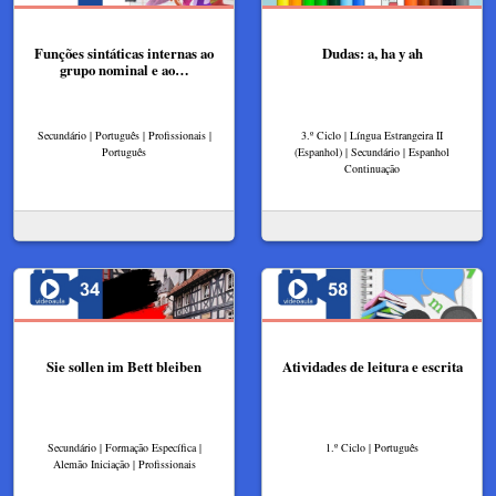
Funções sintáticas internas ao
Dudas: a, ha y ah
grupo nominal e ao…
Secundário | Português | Profissionais |
3.º Ciclo | Língua Estrangeira II
Português
(Espanhol) | Secundário | Espanhol
Continuação
Sie sollen im Bett bleiben
Atividades de leitura e escrita
Secundário | Formação Específica |
1.º Ciclo | Português
Alemão Iniciação | Profissionais