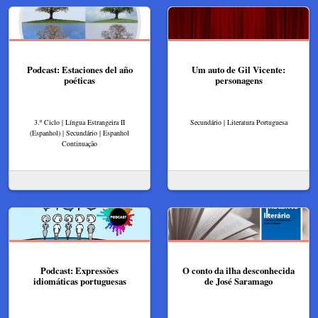
Podcast: Estaciones del año
Um auto de Gil Vicente:
poéticas
personagens
3.º Ciclo | Língua Estrangeira II
Secundário | Literatura Portuguesa
(Espanhol) | Secundário | Espanhol
Continuação
Podcast: Expressões
O conto da ilha desconhecida
idiomáticas portuguesas
de José Saramago