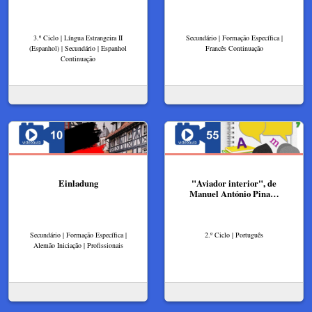
3.º Ciclo | Língua Estrangeira II
Secundário | Formação Específica |
(Espanhol) | Secundário | Espanhol
Francês Continuação
Continuação
Einladung
"Aviador interior", de
Manuel António Pina…
Secundário | Formação Específica |
2.º Ciclo | Português
Alemão Iniciação | Profissionais