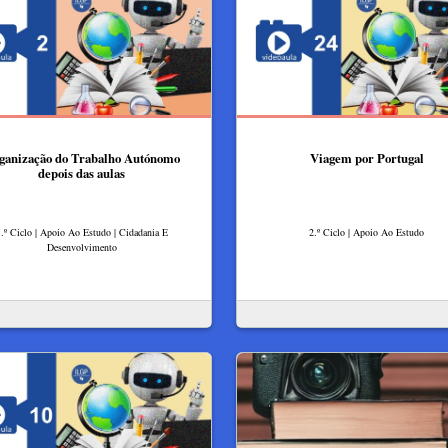
ganização do Trabalho Autónomo
Viagem por Portugal
depois das aulas
.º Ciclo | Apoio Ao Estudo | Cidadania E
2.º Ciclo | Apoio Ao Estudo
Desenvolvimento