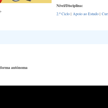
Nível/Disciplina
P
2.º Ciclo
|
Apoio ao Estudo
|
Curs
e forma autónoma