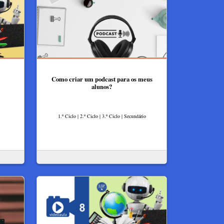
Como criar um podcast para os meus
alunos?
1.º Ciclo | 2.º Ciclo | 3.º Ciclo | Secundário