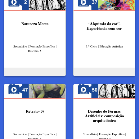
Natureza Morta
“Alquimia da cor”.
Experiência com cor
Secundário | Formação Específica |
1.º Ciclo | Educação Artística
Desenho A
Retrato (3)
Desenho de Formas
Artificiais: composição
arquitetónica
Secundário | Formação Específica |
Secundário | Formação Específica |
Desenho A
Desenho A