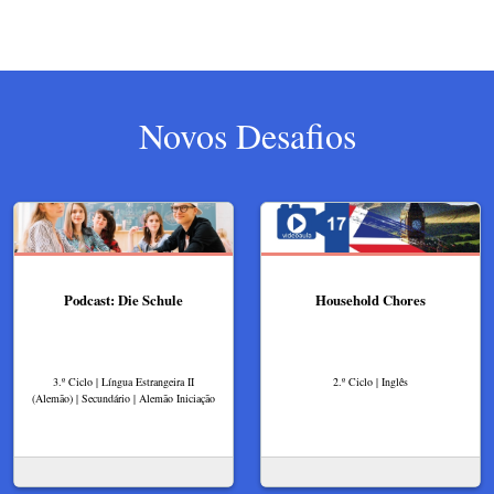
Novos Desafios
Podcast: Die Schule
Household Chores
3.º Ciclo | Língua Estrangeira II
2.º Ciclo | Inglês
(Alemão) | Secundário | Alemão Iniciação