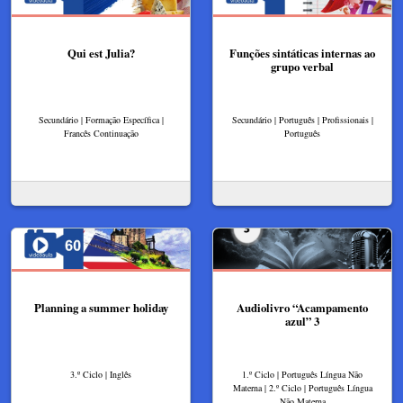
Qui est Julia?​
Funções sintáticas internas ao
grupo verbal
Secundário | Formação Específica |
Secundário | Português | Profissionais |
Francês Continuação
Português
Planning a summer holiday
Audiolivro “Acampamento
azul” 3
3.º Ciclo | Inglês
1.º Ciclo | Português Língua Não
Materna | 2.º Ciclo | Português Língua
Não Materna