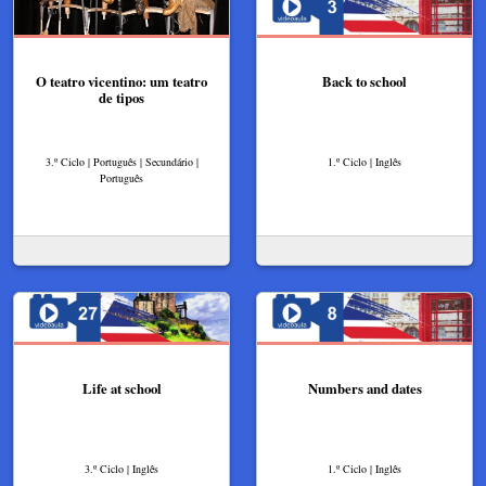
O teatro vicentino: um teatro
Back to school
de tipos
3.º Ciclo | Português | Secundário |
1.º Ciclo | Inglês
Português
Life at school
Numbers and dates
3.º Ciclo | Inglês
1.º Ciclo | Inglês