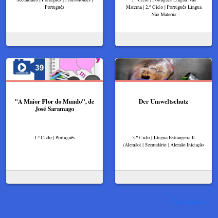
Português
Materna | 2.º Ciclo | Português Língua
Não Materna
"A Maior Flor do Mundo", de
Der Umweltschutz
José Saramago
1.º Ciclo | Português
3.º Ciclo | Língua Estrangeira II
(Alemão) | Secundário | Alemão Iniciação
Ver mais