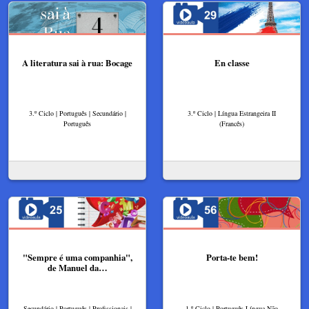
A literatura sai à rua: Bocage
En classe
3.º Ciclo | Português | Secundário |
3.º Ciclo | Língua Estrangeira II
Português
(Francês)
"Sempre é uma companhia",
Porta-te bem!
de Manuel da…
Secundário | Português | Profissionais |
1.º Ciclo | Português Língua Não