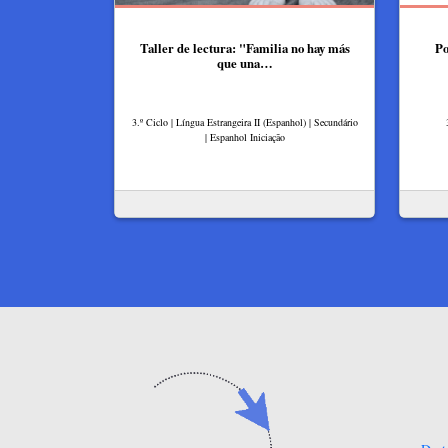
Taller de lectura: "Familia no hay más
Po
que una…
3.º Ciclo | Língua Estrangeira II (Espanhol) | Secundário
| Espanhol Iniciação