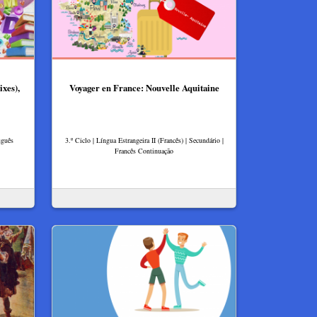
xes),
Voyager en France: Nouvelle Aquitaine
uguês
3.º Ciclo | Língua Estrangeira II (Francês) | Secundário |
Francês Continuação