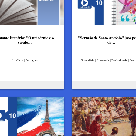
stante literário: "O unicórnio e o
"Sermão de Santo António" (aos pei
cavalo…
do…
1.º Ciclo | Português
Secundário | Português | Profissionais | Port