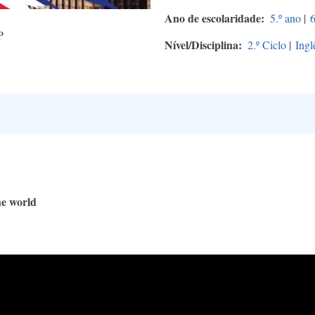
Ano de escolaridade
5.º ano
|
6
P
Nível/Disciplina
2.º Ciclo
|
Ingl
he world