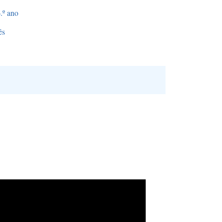
.º ano
ês