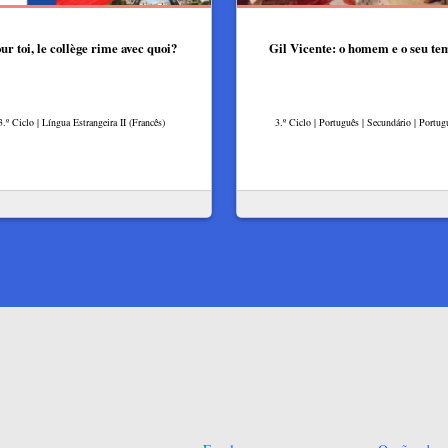
ur toi, le collège rime avec quoi?
Gil Vicente: o homem e o seu te
3.º Ciclo | Língua Estrangeira II (Francês)
3.º Ciclo | Português | Secundário | Portug