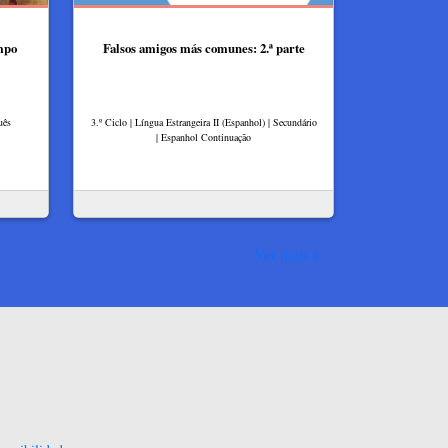
mpo
Falsos amigos más comunes: 2.ª parte
uês
3.º Ciclo | Língua Estrangeira II (Espanhol) | Secundário
| Espanhol Continuação
Ver mais