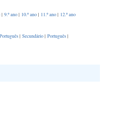
o
|
9.º ano
|
10.º ano
|
11.º ano
|
12.º ano
Português
|
Secundário
|
Português
|