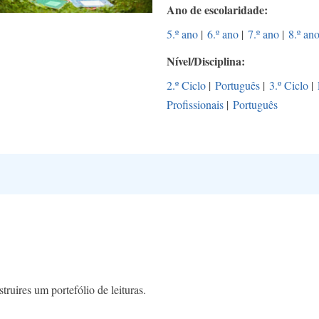
Ano de escolaridade
5.º ano
|
6.º ano
|
7.º ano
|
8.º an
Nível/Disciplina
2.º Ciclo
|
Português
|
3.º Ciclo
|
Profissionais
|
Português
truires um portefólio de leituras.