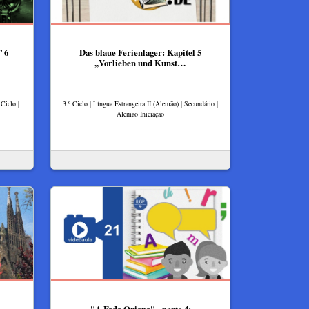
 6
Das blaue Ferienlager: Kapitel 5
,,Vorlieben und Kunst…
Ciclo |
3.º Ciclo | Língua Estrangeira II (Alemão) | Secundário |
Alemão Iniciação