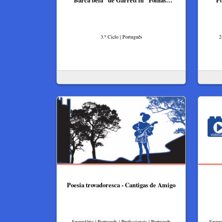
"Barca bela" de Garrett in "Folhas…
Po
3.º Ciclo | Português
2
Poesia trovadoresca - Cantigas de Amigo
Secundário | Português | Profissionais | Português
Secund