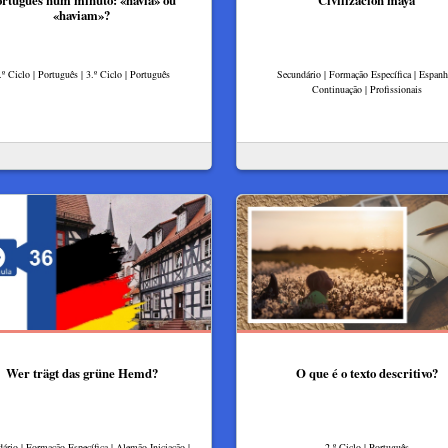
rtuguês num minuto: «havia» ou
Civilización maya
«haviam»?
.º Ciclo | Português | 3.º Ciclo | Português
Secundário | Formação Específica | Espanh
Continuação | Profissionais
Wer trägt das grüne Hemd?
O que é o texto descritivo?
ário | Formação Específica | Alemão Iniciação |
2.º Ciclo | Português