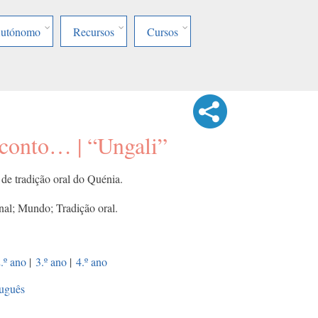
Autónomo
Recursos
Cursos
conto… | “Ungali”
 de tradição oral do Quénia.
nal; Mundo; Tradição oral.
.º ano
|
3.º ano
|
4.º ano
uguês