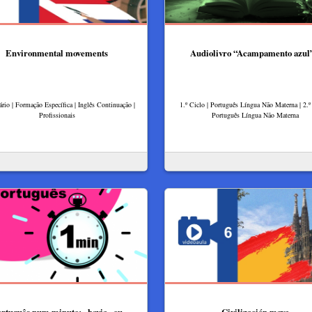
Environmental movements
Audiolivro “Acampamento azul”
rio | Formação Específica | Inglês Continuação |
1.º Ciclo | Português Língua Não Materna | 2.º 
Profissionais
Português Língua Não Materna