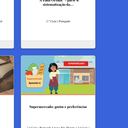
"A Fada Oriana" - parte 4:
sistematização da…
ol
2.º Ciclo | Português
Supermercado: gostos e preferências
1.º Ciclo | Português Língua Não Materna | 2.º Ciclo |