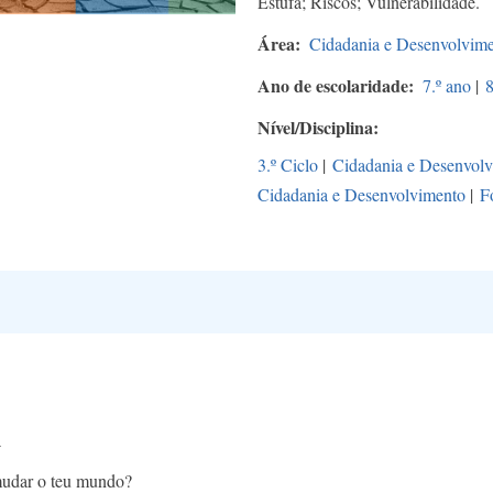
Estufa; Riscos; Vulnerabilidade.
Área
Cidadania e Desenvolvim
Ano de escolaridade
7.º ano
|
8
Nível/Disciplina
3.º Ciclo
|
Cidadania e Desenvol
Cidadania e Desenvolvimento
|
F
A
mudar o teu mundo?