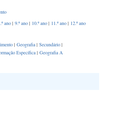
ento
.º ano
|
9.º ano
|
10.º ano
|
11.º ano
|
12.º ano
vimento
|
Geografia
|
Secundário
|
ormação Específica
|
Geografia A