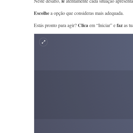
lê
Neste desafio,
atentamente cada situação apresenta
Escolhe
a opção que consideras mais adequada.
Clica
faz
Estás pronto para agir?
em “Iniciar” e
as tu