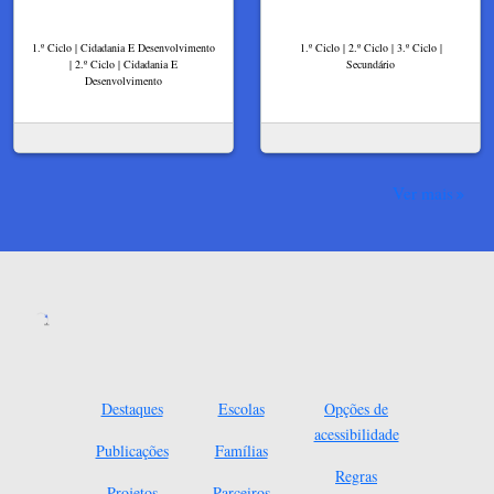
1.º Ciclo | Cidadania E Desenvolvimento
1.º Ciclo | 2.º Ciclo | 3.º Ciclo |
| 2.º Ciclo | Cidadania E
Secundário
Desenvolvimento
Ver mais
Destaques
Escolas
Opções de
acessibilidade
Publicações
Famílias
Regras
Projetos
Parceiros