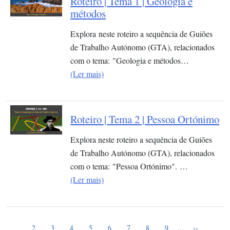
Roteiro | Tema 1 | Geologia e
métodos
Explora neste roteiro a sequência de Guiões
de Trabalho Autónomo (GTA), relacionados
com o tema: "Geologia e métodos…
(Ler mais)
Roteiro | Tema 2 | Pessoa Ortónimo
Explora neste roteiro a sequência de Guiões
de Trabalho Autónomo (GTA), relacionados
com o tema: "Pessoa Ortónimo". …
(Ler mais)
Página atual
Paginação
1
Page
Page
Page
Page
Page
Page
Page
Page
Próxima pág
2
3
4
5
6
7
8
9
…
››