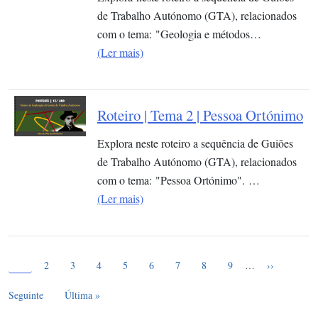
de Trabalho Autónomo (GTA), relacionados
com o tema: "Geologia e métodos…
(Ler mais)
Roteiro | Tema 2 | Pessoa Ortónimo
Explora neste roteiro a sequência de Guiões
de Trabalho Autónomo (GTA), relacionados
com o tema: "Pessoa Ortónimo". …
(Ler mais)
Página atual
Paginação
1
Page
Page
Page
Page
Page
Page
Page
Page
Próxima pág
2
3
4
5
6
7
8
9
…
››
Última página
Seguinte
Última »