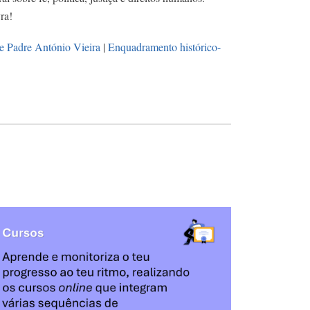
ra!
de Padre António Vieira
|
Enquadramento histórico-