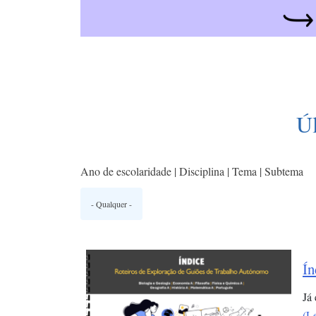
Ú
Ano de escolaridade | Disciplina | Tema | Subtema
Ín
Já
(L