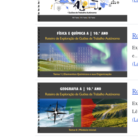
Ro
Ex
e
(L
Ro
Ex
Lê
(L