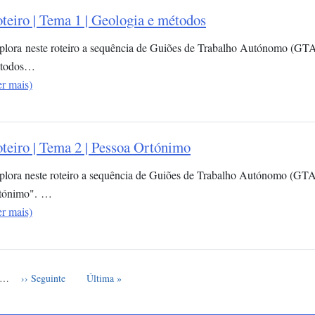
teiro | Tema 1 | Geologia e métodos
plora neste roteiro a sequência de Guiões de Trabalho Autónomo (GTA
todos…
er mais)
teiro | Tema 2 | Pessoa Ortónimo
plora neste roteiro a sequência de Guiões de Trabalho Autónomo (GTA
tónimo". …
er mais)
e
Próxima página
Última página
…
›› Seguinte
Última »