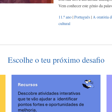
Vem conhecer este génio da palav
11.º ano
|
Português
|
A oratória 
cultural
Escolhe o teu próximo desafio