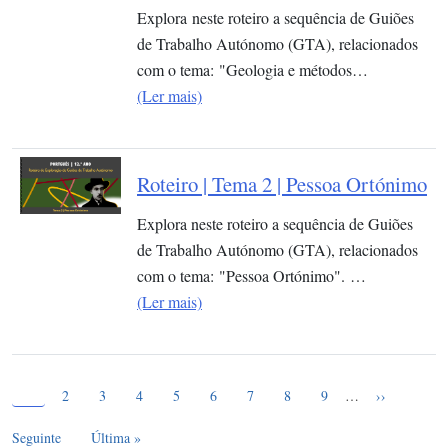
Explora neste roteiro a sequência de Guiões
de Trabalho Autónomo (GTA), relacionados
com o tema: "Geologia e métodos…
(Ler mais)
Roteiro | Tema 2 | Pessoa Ortónimo
Explora neste roteiro a sequência de Guiões
de Trabalho Autónomo (GTA), relacionados
com o tema: "Pessoa Ortónimo". …
(Ler mais)
Página atual
Paginação
1
Page
Page
Page
Page
Page
Page
Page
Page
Próxima pág
2
3
4
5
6
7
8
9
…
››
Última página
Seguinte
Última »