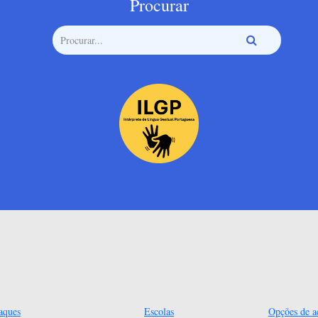
Procurar
aques
Escolas
Opções de ac