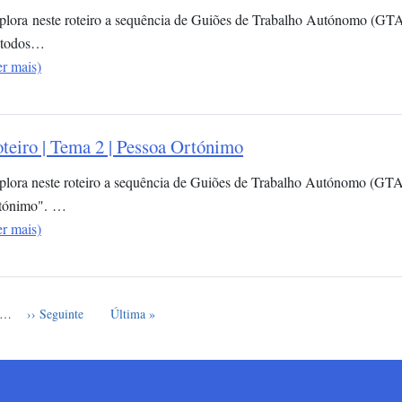
plora neste roteiro a sequência de Guiões de Trabalho Autónomo (GTA
todos…
er mais)
teiro | Tema 2 | Pessoa Ortónimo
plora neste roteiro a sequência de Guiões de Trabalho Autónomo (GTA
tónimo". …
er mais)
e
Próxima página
Última página
…
›› Seguinte
Última »