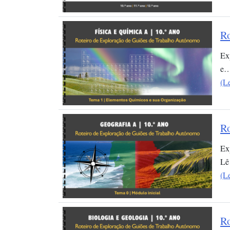
Ro
Ex
e
(L
Ro
Ex
Lê
(L
Ro