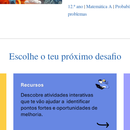
12.º ano
|
Matemática A
|
Probabi
problemas
Escolhe o teu próximo desafio