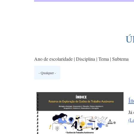
Ú
Ano de escolaridade | Disciplina | Tema | Subtema
Ín
Já
(L