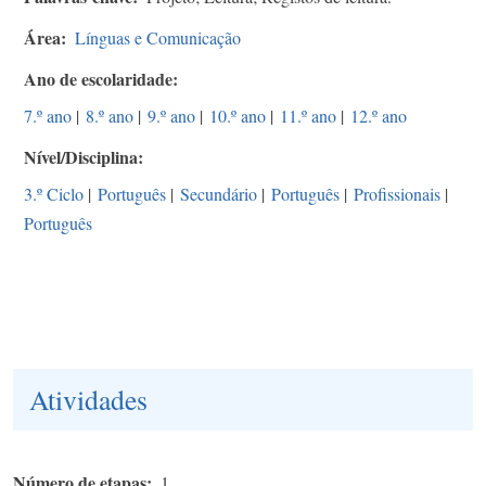
Área
Línguas e Comunicação
Ano de escolaridade
7.º ano
|
8.º ano
|
9.º ano
|
10.º ano
|
11.º ano
|
12.º ano
Nível/Disciplina
3.º Ciclo
|
Português
|
Secundário
|
Português
|
Profissionais
|
Português
Atividades
Número de etapas
1