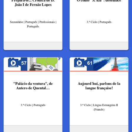
João I de Fernão Lopes
Secundário | Português | Profissionais |
3.º Ciclo | Português
Português
"Palácio da ventura", de
​Aujourd´hui, parlons de la
Antero de Quental…
langue française!
3.º Ciclo | Português
3.º Ciclo | Língua Estrangeira II
(Francês)