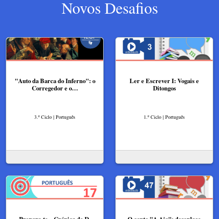
Novos Desafios
"Auto da Barca do Inferno": o
Ler e Escrever I: Vogais e
Corregedor e o…
Ditongos
3.º Ciclo | Português
1.º Ciclo | Português
Prepara-te... Crónica de D.
O conto "A Aia": desenlace