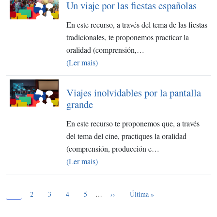
Un viaje por las fiestas españolas
En este recurso, a través del tema de las fiestas
tradicionales, te proponemos practicar la
oralidad (comprensión,…
(Ler mais)
Viajes inolvidables por la pantalla
grande
En este recurso te proponemos que, a través
del tema del cine, practiques la oralidad
(comprensión, producción e…
(Ler mais)
Página atual
Paginação
1
Page
Page
Page
Page
Próxima página
Última página
2
3
4
5
…
››
Última »