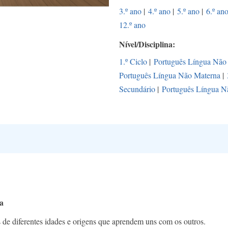
3.º ano
|
4.º ano
|
5.º ano
|
6.º an
12.º ano
Nível/Disciplina
1.º Ciclo
|
Português Língua Não
Português Língua Não Materna
|
Secundário
|
Português Língua N
a
de diferentes idades e origens que aprendem uns com os outros.