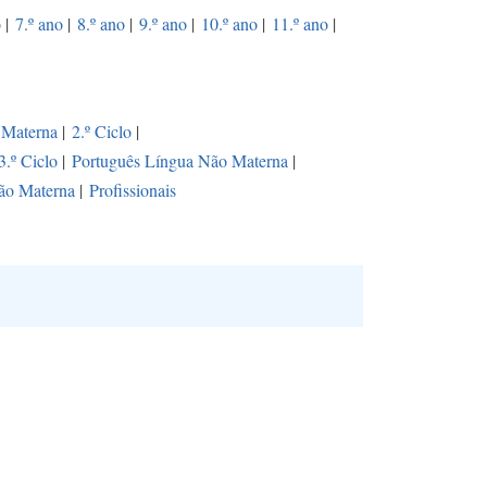
o
|
7.º ano
|
8.º ano
|
9.º ano
|
10.º ano
|
11.º ano
|
 Materna
|
2.º Ciclo
|
3.º Ciclo
|
Português Língua Não Materna
|
ão Materna
|
Profissionais