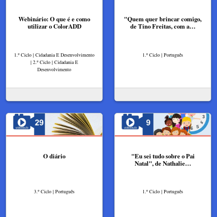
Webinário: O que é e como
"Quem quer brincar comigo,
utilizar o ColorADD
de Tino Freitas, com a…
1.º Ciclo | Cidadania E Desenvolvimento
1.º Ciclo | Português
| 2.º Ciclo | Cidadania E
Desenvolvimento
O diário
"Eu sei tudo sobre o Pai
Natal", de Nathalie…
3.º Ciclo | Português
1.º Ciclo | Português