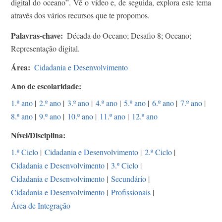
digital do oceano”. Vê o vídeo e, de seguida, explora este tema
através dos vários recursos que te propomos.
Palavras-chave
Década do Oceano; Desafio 8; Oceano;
Representação digital.
Área
Cidadania e Desenvolvimento
Ano de escolaridade
1.º ano
|
2.º ano
|
3.º ano
|
4.º ano
|
5.º ano
|
6.º ano
|
7.º ano
|
8.º ano
|
9.º ano
|
10.º ano
|
11.º ano
|
12.º ano
Nível/Disciplina
1.º Ciclo
|
Cidadania e Desenvolvimento
|
2.º Ciclo
|
Cidadania e Desenvolvimento
|
3.º Ciclo
|
Cidadania e Desenvolvimento
|
Secundário
|
Cidadania e Desenvolvimento
|
Profissionais
|
Área de Integração