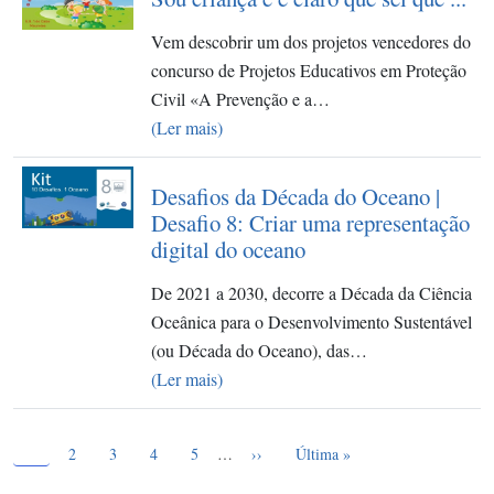
Vem descobrir um dos projetos vencedores do
concurso de Projetos Educativos em Proteção
Civil «A Prevenção e a…
(Ler mais)
Desafios da Década do Oceano |
Desafio 8: Criar uma representação
digital do oceano
De 2021 a 2030, decorre a Década da Ciência
Oceânica para o Desenvolvimento Sustentável
(ou Década do Oceano), das…
(Ler mais)
Página atual
Paginação
1
Page
Page
Page
Page
Próxima página
Última página
2
3
4
5
…
››
Última »