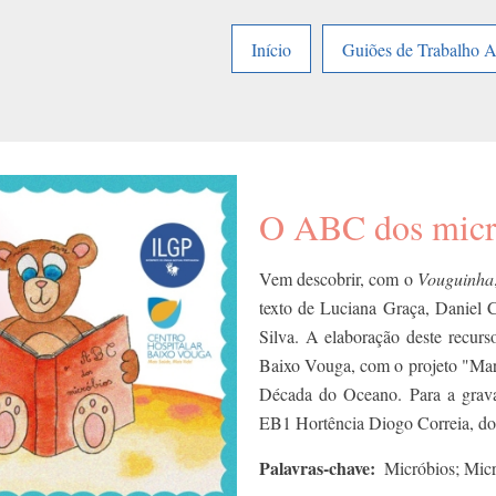
Início
Guiões de Trabalho 
O ABC dos micró
Vem descobrir, com o
Vouguinha
texto de Luciana Graça, Daniel C
Silva. A elaboração deste recurs
Baixo Vouga, com o projeto "Mar
Década do Oceano. Para a grava
EB1 Hortência Diogo Correia, do
Palavras-chave
Micróbios; Mic