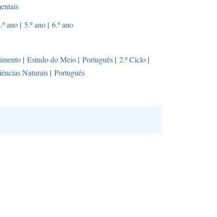
entais
.º ano
|
5.º ano
|
6.º ano
vimento
|
Estudo do Meio
|
Português
|
2.º Ciclo
|
iências Naturais
|
Português