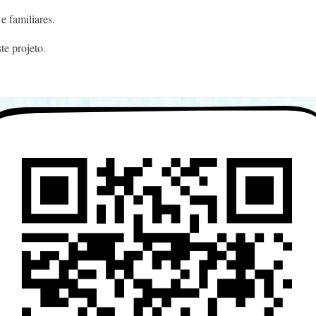
e familiares.
te projeto.