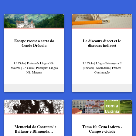
Escape room: a carta do
Le discours direct et le
Conde Drácula
discours indirect
1.º Ciclo | Português Língua Não
3.º Ciclo | Língua Estrangeira II
Materna | 2.º Ciclo | Português Língua
(Francês) | Secundário | Francês
Não Materna
Continuação
"Memorial do Convento":
Tema 10: Село і місто -
Baltasar e Blimunda…
Campo e cidade