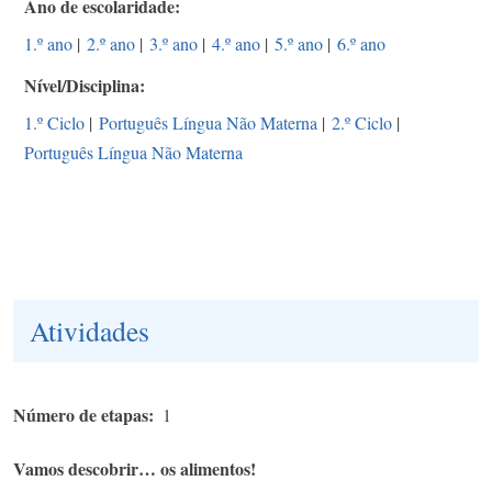
Ano de escolaridade
1.º ano
|
2.º ano
|
3.º ano
|
4.º ano
|
5.º ano
|
6.º ano
Nível/Disciplina
1.º Ciclo
|
Português Língua Não Materna
|
2.º Ciclo
|
Português Língua Não Materna
Atividades
Número de etapas
1
Vamos descobrir… os alimentos!