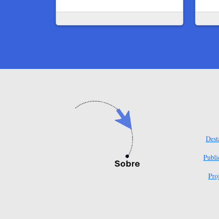
Dest
Publi
Pro