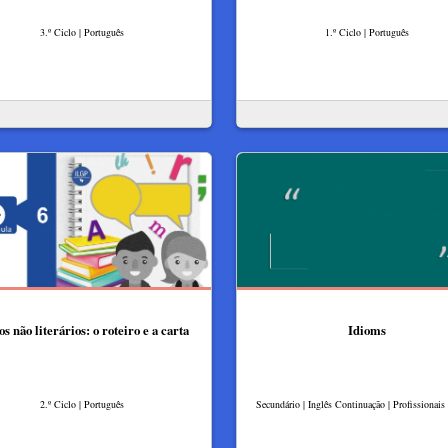
3.º Ciclo | Português
1.º Ciclo | Português
s não literários: o roteiro e a carta
Idioms
2.º Ciclo | Português
Secundário | Inglês Continuação | Profissionais 