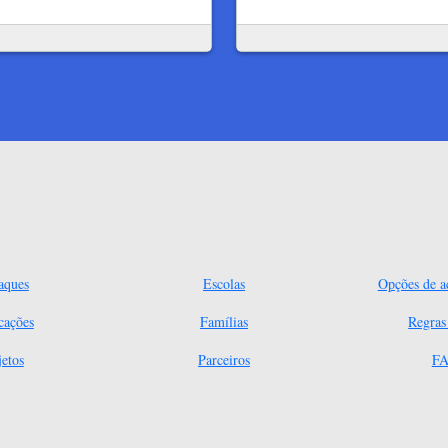
aques
Escolas
Opções de ac
cações
Famílias
Regra
jetos
Parceiros
FA