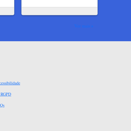
Ver mais
essibilidade
s RGPD
Qs