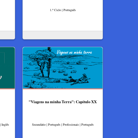
1.º Ciclo | Português
"Viagens na minha Terra": Capítulo XX
| Inglês
Secundário | Português | Profissionais | Português