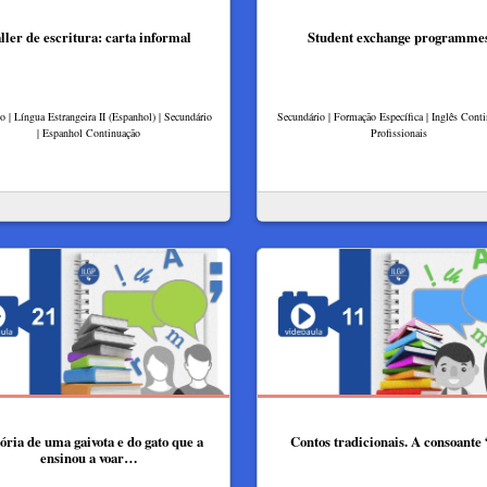
ller de escritura: carta informal
Student exchange programme
lo | Língua Estrangeira II (Espanhol) | Secundário
Secundário | Formação Específica | Inglês Conti
| Espanhol Continuação
Profissionais
ória de uma gaivota e do gato que a
Contos tradicionais. A consoante
ensinou a voar…