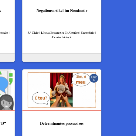
s
Negationsartikel im Nominativ
nuação |
3.º Ciclo | Língua Estrangeira II (Alemão) | Secundário |
Alemão Iniciação
 “D”
Determinantes possessivos