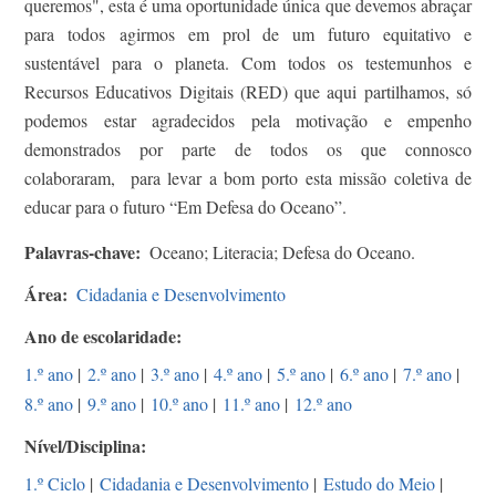
queremos", esta é uma oportunidade única que devemos abraçar
para todos agirmos em prol de um futuro equitativo e
sustentável para o planeta.​ Com todos os testemunhos e
Recursos Educativos Digitais (RED) que aqui partilhamos, só
podemos estar agradecidos pela motivação e empenho
demonstrados por parte de todos os que connosco
colaboraram, para levar a bom porto esta missão coletiva de
educar para o futuro “Em Defesa do Oceano”.​
Palavras-chave
Oceano; Literacia; Defesa do Oceano.
Área
Cidadania e Desenvolvimento
Ano de escolaridade
1.º ano
|
2.º ano
|
3.º ano
|
4.º ano
|
5.º ano
|
6.º ano
|
7.º ano
|
8.º ano
|
9.º ano
|
10.º ano
|
11.º ano
|
12.º ano
Nível/Disciplina
1.º Ciclo
|
Cidadania e Desenvolvimento
|
Estudo do Meio
|