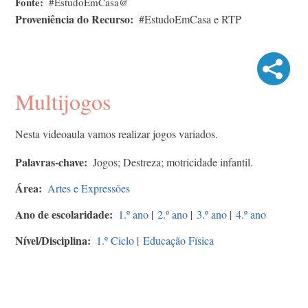
Fonte
#EstudoEmCasa@
Proveniência do Recurso
#EstudoEmCasa e RTP
Multijogos
Nesta videoaula vamos realizar jogos variados.
Palavras-chave
Jogos; Destreza; motricidade infantil.
Área
Artes e Expressões
Ano de escolaridade
1.º ano
|
2.º ano
|
3.º ano
|
4.º ano
Nível/Disciplina
1.º Ciclo
|
Educação Física