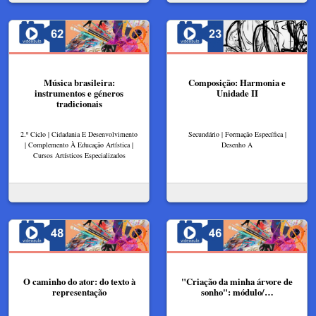
Música brasileira:
Composição: Harmonia e
instrumentos e géneros
Unidade II
tradicionais
2.º Ciclo | Cidadania E Desenvolvimento
Secundário | Formação Específica |
| Complemento À Educação Artística |
Desenho A
Cursos Artísticos Especializados
O caminho do ator: do texto à
"Criação da minha árvore de
representação
sonho": módulo/…