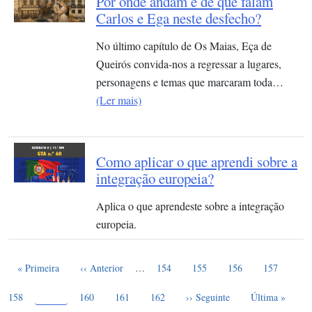
Por onde andam e de que falam
Carlos e Ega neste desfecho?
No último capítulo de Os Maias, Eça de
Queirós convida-nos a regressar a lugares,
personagens e temas que marcaram toda…
(Ler mais)
Como aplicar o que aprendi sobre a
integração europeia?
Aplica o que aprendeste sobre a integração
europeia.
Paginação
Primeira página
Página anterior
Page
Page
Page
Page
Pag
« Primeira
‹‹ Anterior
…
154
155
156
157
Página atual
159
Page
Page
Page
Próxima página
Última página
158
160
161
162
›› Seguinte
Última »