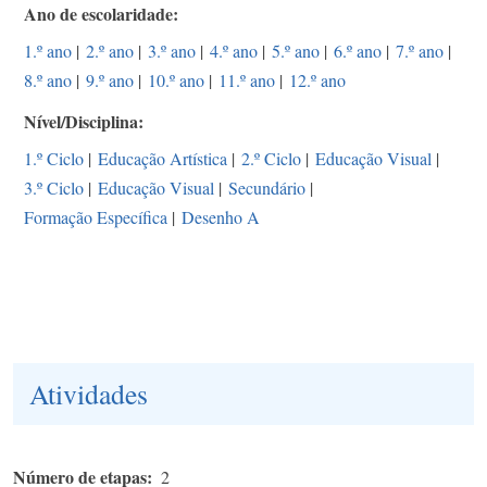
Ano de escolaridade
1.º ano
|
2.º ano
|
3.º ano
|
4.º ano
|
5.º ano
|
6.º ano
|
7.º ano
|
8.º ano
|
9.º ano
|
10.º ano
|
11.º ano
|
12.º ano
Nível/Disciplina
1.º Ciclo
|
Educação Artística
|
2.º Ciclo
|
Educação Visual
|
3.º Ciclo
|
Educação Visual
|
Secundário
|
Formação Específica
|
Desenho A
Atividades
Número de etapas
2