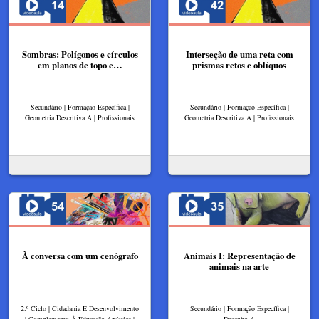
Sombras: Polígonos e círculos
Interseção de uma reta com
em planos de topo e…
prismas retos e oblíquos
Secundário | Formação Específica |
Secundário | Formação Específica |
Geometria Descritiva A | Profissionais
Geometria Descritiva A | Profissionais
À conversa com um cenógrafo
Animais I: Representação de
animais na arte
2.º Ciclo | Cidadania E Desenvolvimento
Secundário | Formação Específica |
| Complemento À Educação Artística |
Desenho A