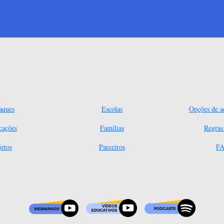
aques
Escolas
Opções de ac
cações
Famílias
Regra
jetos
Parceiros
FA