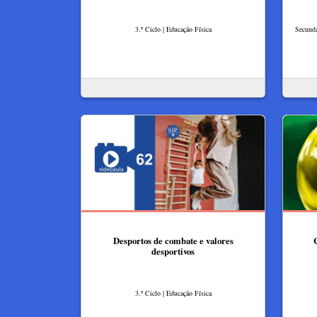
3.º Ciclo | Educação Física
Secundá
Desportos de combate e valores
desportivos
3.º Ciclo | Educação Física