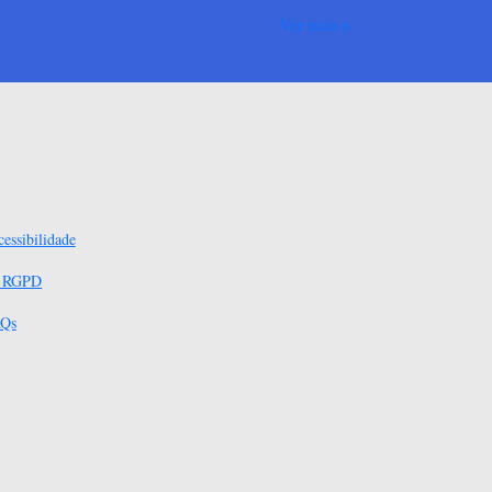
Ver mais
essibilidade
s RGPD
Qs