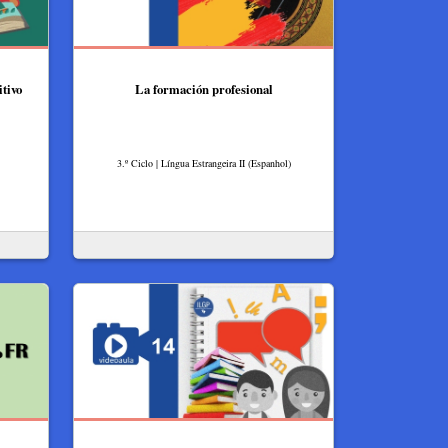
tivo
La formación profesional
3.º Ciclo | Língua Estrangeira II (Espanhol)