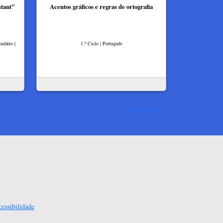
stant"
Acentos gráficos e regras de ortografia
ndário |
1.º Ciclo | Português
Ver mais
essibilidade