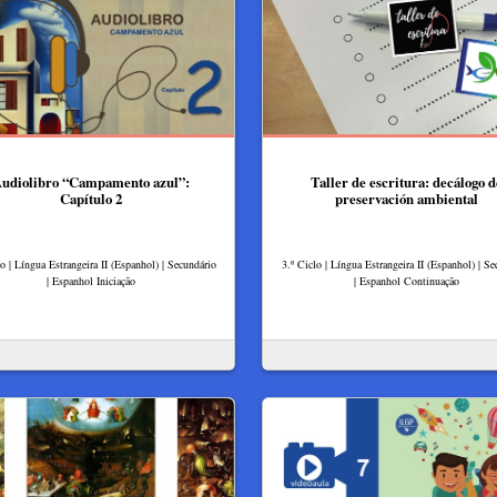
udiolibro “Campamento azul”:
Taller de escritura: decálogo d
Capítulo 2
preservación ambiental
lo | Língua Estrangeira II (Espanhol) | Secundário
3.º Ciclo | Língua Estrangeira II (Espanhol) | Se
| Espanhol Iniciação
| Espanhol Continuação