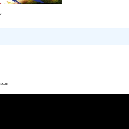
P
sson.