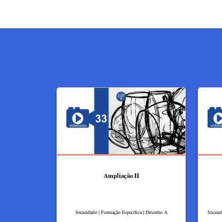
Ampliação II
Secundário | Formação Específica | Desenho A
Secundá