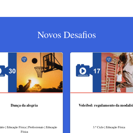
Novos Desafios
Dança da alegria
Voleibol: regulamento da modali
rio | Educação Física | Profissionais | Educação
3.º Ciclo | Educação Física
Física